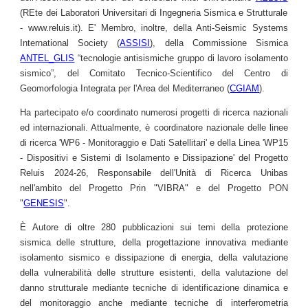
(REte dei Laboratori Universitari di Ingegneria Sismica e Strutturale
-
www.reluis.it
). E' Membro, inoltre, della Anti-Seismic Systems
International Society (
ASSISI
), della Commissione Sismica
ANTEL_GLIS
“tecnologie antisismiche gruppo di lavoro isolamento
sismico”, del Comitato Tecnico-Scientifico del Centro di
Geomorfologia Integrata per l'Area del Mediterraneo (
CGIAM
).
Ha partecipato e/o coordinato numerosi progetti di ricerca nazionali
ed internazionali. Attualmente, è coordinatore nazionale delle linee
di ricerca 'WP6 - Monitoraggio e Dati Satellitari' e della Linea 'WP15
-
Dispositivi e Sistemi di Isolamento e Dissipazione
' del Progetto
Reluis 202
4
-2
6
, Responsabile dell'Unità di Ricerca Unibas
nell'ambito del Progetto Prin "VIBRA" e del Progetto PON
"
GENESIS
".
È Autore di oltre 2
8
0 pubblicazioni sui temi della protezione
sismica delle strutture, della progettazione innovativa mediante
isolamento sismico e dissipazione di energia, della valutazione
della vulnerabilità delle strutture esistenti, della valutazione del
danno strutturale mediante tecniche di identificazione dinamica e
del monitoraggio anche mediante tecniche di interferometria