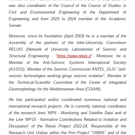
was also coordinator of the Council of the Course of Studies in
Civil and Environmental Engineering of the Department of
Engineering and f
rom 2020 to 2024 m
ember of the Academic
Senate.
Moreover, since its foundation (April 2003) he is a member of the
Assembly of the partners of the Inter-University Consortium
RELUIS (Network of University Laboratories of Seismic and
Structural Engineering - "
https://www.reluis.it
". Moreover, he is
Member of the Anti-Seismic Systems International Society
(ASSISI), Member of the Seismic Commission ANTEL_GLIS "anti-
seismic technologies working group seismic isolation", Member of
the Technical-Scientific Committee of the Center of Integrated
Geomorphology for the Mediterranean Area (CGIAM).
He has participated and/or coordinated numerous national and
international research projects. He is currently national coordinator
of the research lines 'WP6 - Monitoring and Satellite Data' and of
the Line 'WP15 - Normative Contributions Related to Isolation and
Dissipation' of the Reluis Project 2022-24, Responsible of the
Research Unit Unibas within the Prin Project "VIBRA" and of the