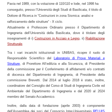
Pavia nel 1989, con la votazione di 110/110 e lode, nel 1998 ha
conseguito, presso l’Università degli Studi di Basilicata, il titolo di
Dottore di Ricerca in “Costruzioni in zona Sismica: analisi e
rafforzamento delle strutture” - X ciclo.
Attualmente è
P
rofessore
Ordinario
presso
il Dipartimento
di
Ingegneria dell’Università della Basilicata, dove è titolare degli
insegnamenti di i)
Costruzioni in Acciaio e Legno
, ii)
Riabilitazione
Strutturale
.
Tra i vari incarichi istituzionali in UNIBAS, ricopre il ruolo di
Responsabile Scientifico del
Laboratorio di Prove Materiali e
Strutture
, di Prorettore All’edilizia e alla Sicurezza, di Presidente
della commissione per il Conferimento di affidamenti e/o contratti
di docenza del Dipartimento
d
i Ingegneria, di P
residente
della
commissione Brevetti. Dal 2014 al luglio 2018 è stato, inoltre,
coordinatore del Consiglio del Corso di Studi di Ingegneria Civile ed
Ambientale del
Dipartimento
di Ingegneria e dal 202
0 al 2024
m
embro del Senato Accademico.
Inoltre, dalla data di fondazione (aprile 2003) è componente
dell’Assemblea dei soci del Consorzio Inter-Universitario
RELUIS