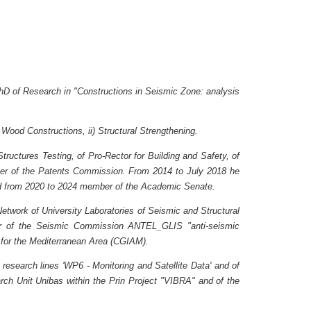
 PhD of Research in "Constructions in Seismic Zone: analysis
 Wood Constructions, ii) Structural Strengthening.
tructures Testing, of Pro-Rector for Building and Safety, of
ber of the Patents Commission. From 2014 to July 2018 he
 f
rom 2020 to 2024 m
ember of the Academic Senate.
etwork of University Laboratories of Seismic and Structural
er of the Seismic Commission ANTEL_GLIS "anti-seismic
 for the Mediterranean Area (CGIAM).
 research lines 'WP6 - Monitoring and Satellite Data' and of
arch Unit Unibas within the Prin Project "VIBRA" and of the