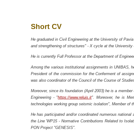
Short CV
He graduated in Civil Engineering at the University of Pavi
and strengthening of structures" - X cycle at the University 
He is currently
Full
Professor at the D
epartment
of Engineer
Among the various institutional assignments in UNIBAS, he h
President of the commission for the Conferment of assig
was also coordinator of the Council of the Course of Studie
Moreover, since its foundation (April 2003) he is a member
Engineering - "
https://www.reluis.it
". Moreover, he is Me
technologies working group seismic isolation", Member of 
He has participated and/or coordinated numerous national an
the Line 'WP15 - Normative Contributions Related to Isolat
PON Project "GENESIS".