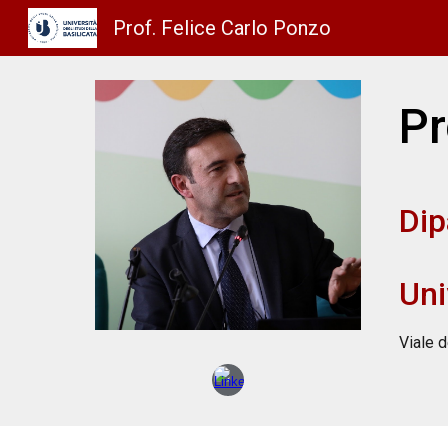
Prof. Felice Carlo Ponzo
Sk
Pr
Dip
Uni
Viale d