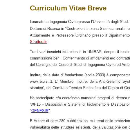
Curriculum Vitae Breve
Laureato in Ingegneria Civile presso l’Università degli Studi 
Dottore di Ricerca in “Costruzioni in zona Sismica: analisi e 
Attualmente è
P
rofessore
Ordinario
presso
il Dipartimento
Strutturale
.
Tra i vari incarichi istituzionali in UNIBAS, ricopre il ruo
commissione per il Conferimento di affidamenti e/o contratt
del Consiglio del Corso di Studi di Ingegneria Civile ed Amb
Inoltre, dalla data di fondazione (aprile 2003) è component
www.reluis.it
). E' Membro, inoltre, della Anti-Seismic Sys
sismico”, del Comitato Tecnico-Scientifico del Centro di Geo
Ha partecipato e/o coordinato numerosi progetti di ricerca na
'WP15 -
Dispositivi e Sistemi di Isolamento e Dissipazio
"
GENESIS
".
È Autore di oltre 2
8
0 pubblicazioni sui temi della protezio
vulnerabilità delle strutture esistenti, della valutazione d