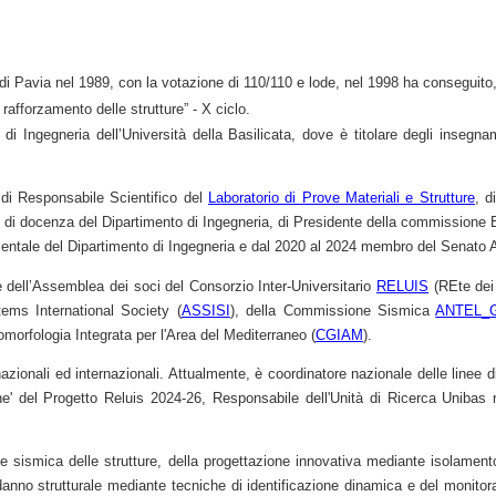
di Pavia nel 1989, con la votazione di 110/110 e lode, nel 1998 ha conseguito, pr
rafforzamento delle strutture” - X ciclo.
di Ingegneria dell’Università della Basilicata, dove è titolare degli insegna
lo di Responsabile Scientifico del
Laboratorio di Prove Materiali e Strutture
, d
i di docenza del Dipartimento
d
i Ingegneria, di P
residente
della commissione Br
ientale del
Dipartimento
di Ingegneria e dal 202
0 al 2024 m
embro del Senato
e dell’Assemblea dei soci del Consorzio Inter-Universitario
RELUIS
(REte dei 
tems International Society (
ASSISI
), della Commissione Sismica
ANTEL_
morfologia Integrata per l'Area del Mediterraneo (
CGIAM
).
zionali ed internazionali. Attualmente, è coordinatore nazionale delle linee di
ne
' del Progetto Reluis 202
4
-2
6
, Responsabile dell'Unità di Ricerca Unibas
ne sismica delle strutture, della progettazione innovativa mediante isolament
el danno strutturale mediante tecniche di identificazione dinamica e del monitor