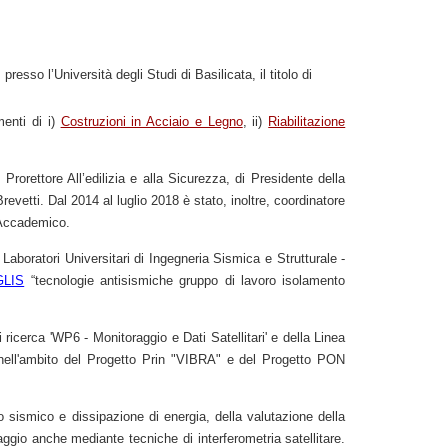
esso l’Università degli Studi di Basilicata, il titolo di
menti di i)
Costruzioni in Acciaio e Legno
, ii)
Riabilitazione
i Prorettore All’edilizia e alla Sicurezza, di Presidente della
evetti. Dal 2014 al luglio 2018 è stato, inoltre, coordinatore
 Accademico.
Laboratori Universitari di Ingegneria Sismica e Strutturale -
GLIS
“tecnologie antisismiche gruppo di lavoro isolamento
 ricerca 'WP6 - Monitoraggio e Dati Satellitari' e della Linea
 nell'ambito del Progetto Prin "VIBRA" e del Progetto PON
o sismico e dissipazione di energia, della valutazione della
aggio anche mediante tecniche di interferometria satellitare.